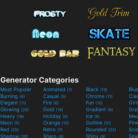
Generator Categories
Most Popular
Animated
Black
Blu
(7)
(13)
Burning
Casual
Chrome
Cla
(6)
(5)
(11)
Elegant
Fire
Fun
Gir
(11)
(6)
(10)
Glowing
Gold
Gradient
Gr
(20)
(19)
(6)
Heavy
Holiday
Ice
Med
(19)
(6)
(6)
Neon
Orange
Outline
Pin
(5)
(10)
(31)
Red
Retro
Rounded
(25)
(7)
(22)
Shadow
Sharp
Shiny
Sp
(10)
(6)
(9)