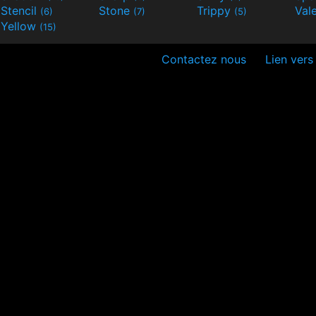
Stencil
Stone
Trippy
Val
(6)
(7)
(5)
Yellow
(15)
Contactez nous
Lien vers 