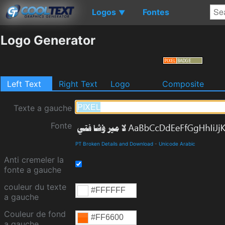
Logos
Fontes
▼
Logo Generator
Left Text
Right Text
Logo
Composite
Texte a gauche
Fonte
PT Broken Details and Download
-
Unicode Arabic
Anti cremeler la
fonte a gauche
couleur du texte
a gauche
Couleur de fond
a gauche