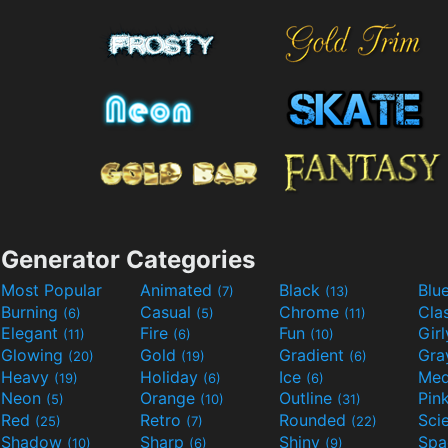
Generator Categories
Most Popular
Animated
Black
Blu
(7)
(13)
Burning
Casual
Chrome
Cla
(6)
(5)
(11)
Elegant
Fire
Fun
Gir
(11)
(6)
(10)
Glowing
Gold
Gradient
Gr
(20)
(19)
(6)
Heavy
Holiday
Ice
Med
(19)
(6)
(6)
Neon
Orange
Outline
Pin
(5)
(10)
(31)
Red
Retro
Rounded
(25)
(7)
(22)
Shadow
Sharp
Shiny
Sp
(10)
(6)
(9)