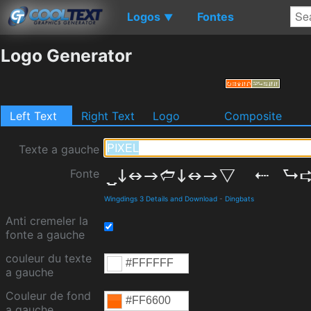
Logos
Fontes
▼
Logo Generator
Left Text
Right Text
Logo
Composite
Texte a gauche
Fonte
Wingdings 3 Details and Download
-
Dingbats
Anti cremeler la
fonte a gauche
couleur du texte
a gauche
Couleur de fond
a gauche