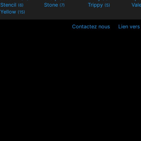
Stencil
Stone
Trippy
Val
(6)
(7)
(5)
Yellow
(15)
Contactez nous
Lien vers 